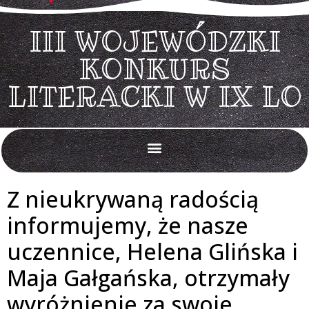
III WOJEWÓDZKI
KONKURS
LITERACKI W IX LO
Egzamin ósmoklasisty 2026
REKRUTACJA 2026/2027
Doradztwo zawodowe
Projekt Laboratoria Przyszłości
Sprzęt w ramach Krajowego Programu Odbudowy
Z nieukrywaną radością
informujemy, że nasze
uczennice, Helena Glińska i
Maja Gałgańska, otrzymały
wyróżnienie za swoje