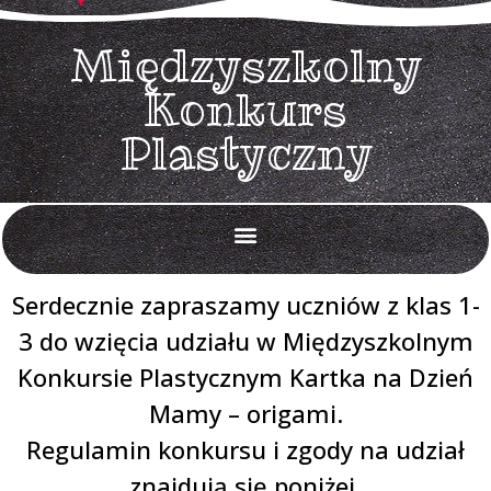
Międzyszkolny
Konkurs
Plastyczny
Egzamin ósmoklasisty 2026
REKRUTACJA 2026/2027
Doradztwo zawodowe
Projekt Laboratoria Przyszłości
Sprzęt w ramach Krajowego Programu Odbudowy
Serdecznie zapraszamy uczniów z klas 1-
3 do wzięcia udziału w Międzyszkolnym
Konkursie Plastycznym Kartka na Dzień
Mamy – origami.
Regulamin konkursu i zgody na udział
znajdują się poniżej.